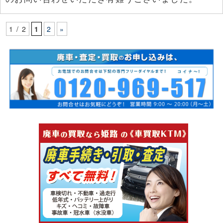
1 / 2
1
2
»