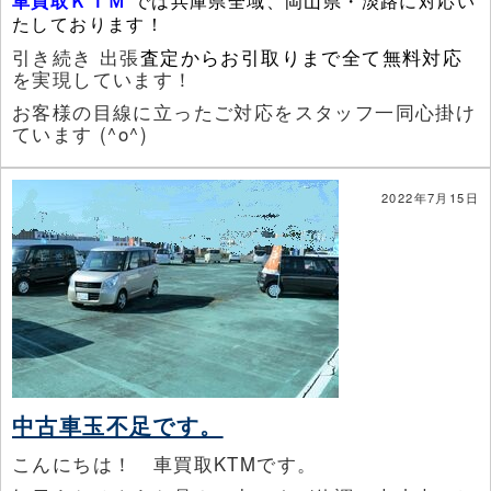
車買取ＫＴＭ
で
は兵庫県全域、岡山県・淡路に対応い
たしております！
引き続き 出張
査定からお引取りまで全て無料対応
を実現しています！
お客様の目線に立ったご対応をスタッフ一同心掛け
ています (^o^)
2022年7月15日
中古車玉不足です。
こんにちは！ 車買取KTMです。