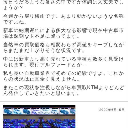
毎日うだるような暑さの中ですが体調は大丈夫でし
ょうか？
今週から戻り梅雨です。あまり効かないような名称
ですよね。
新車の納期遅れによる多大なる影響で現在中古車市
場は深刻な玉不足に陥ってます。
当然車の買取価格も相変わらず高値をキープしなが
らまだまだ上がりそうな状況です。
中には新車より高く売れている車種も数多く見受け
られます。現行アルファードとか…
私も長い自動車業界で初めての経験ですよ。これか
らの状況は正直全く見えません。
またこの現状を注視しながら車買取KTMよりどんど
ん発信していきたいと思います。
2022年6月15日