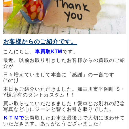
お客様からのご紹介です。
こんにちは、
車買取KTM
です。
最近、以前お取り引きしたお客様からの買取のご紹
介が
日々増えていまして本当に「感謝」の一言です
(^o^)丿
本日もご紹介いただきました。加古川市平岡町 S・
Y様所有のタントカスタム！！
買い取らせていただきました！愛車とお別れの記念
写真など心にジーンと響くお引き取りでした。
ＫＴＭで
は買取したお車は最後まで大切に扱わせて
いただきます。ありがとうございました！