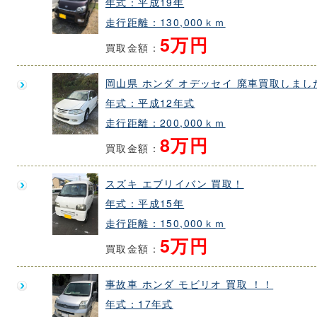
年式：平成19年
走行距離：130,000ｋｍ
5万円
買取金額：
岡山県 ホンダ オデッセイ 廃車買取しまし
年式：平成12年式
走行距離：200,000ｋｍ
8万円
買取金額：
スズキ エブリイバン 買取！
年式：平成15年
走行距離：150,000ｋｍ
5万円
買取金額：
事故車 ホンダ モビリオ 買取 ！！
年式：17年式